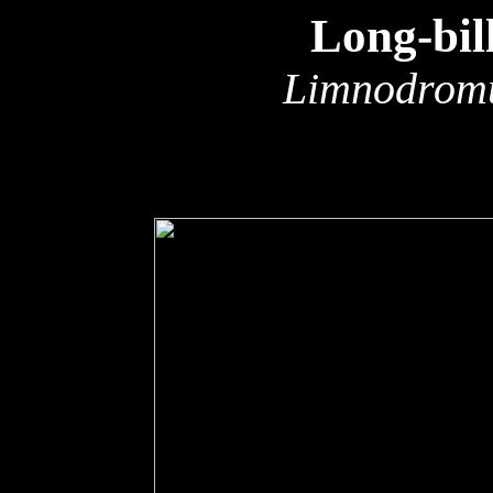
Long-bil
Limnodromu